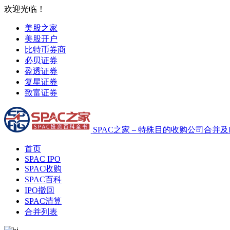
欢迎光临！
美股之家
美股开户
比特币券商
必贝证券
盈透证券
复星证券
致富证券
SPAC之家 – 特殊目的收购公司合并及
首页
SPAC IPO
SPAC收购
SPAC百科
IPO撤回
SPAC清算
合并列表