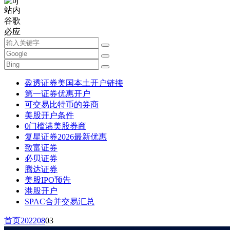
站内
谷歌
必应
盈透证券美国本土开户链接
第一证券优惠开户
可交易比特币的券商
美股开户条件
0门槛港美股券商
复星证券2026最新优惠
致富证券
必贝证券
腾达证券
美股IPO预告
港股开户
SPAC合并交易汇总
首页
2022
08
03