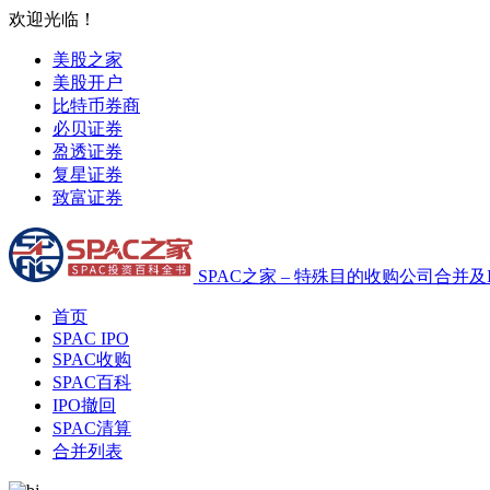
欢迎光临！
美股之家
美股开户
比特币券商
必贝证券
盈透证券
复星证券
致富证券
SPAC之家 – 特殊目的收购公司合并及
首页
SPAC IPO
SPAC收购
SPAC百科
IPO撤回
SPAC清算
合并列表