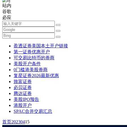
站内
谷歌
必应
盈透证券美国本土开户链接
第一证券优惠开户
可交易比特币的券商
美股开户条件
0门槛港美股券商
复星证券2026最新优惠
致富证券
必贝证券
腾达证券
美股IPO预告
港股开户
SPAC合并交易汇总
首页
2023
04
15