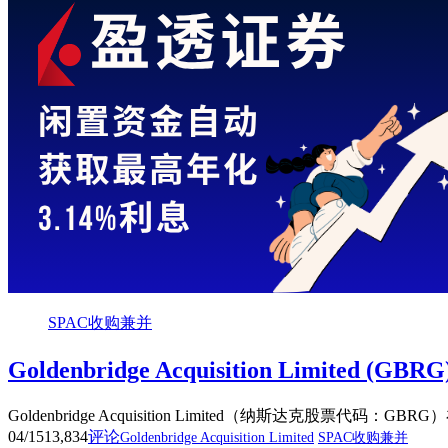
SPAC收购兼并
Goldenbridge Acquisition Limited (
Goldenbridge Acquisition Limited（纳斯达克
04/15
13,834
评论
Goldenbridge Acquisition Limited
SPAC收购兼并