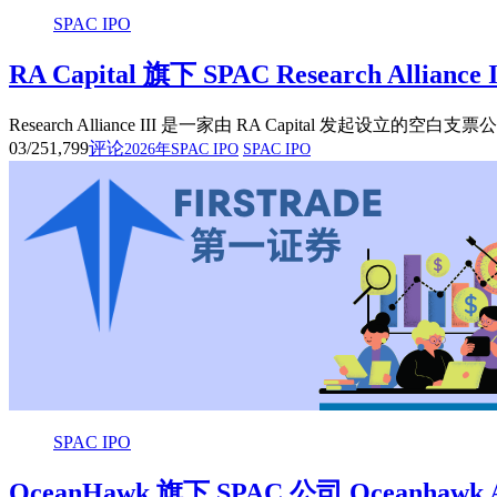
SPAC IPO
RA Capital 旗下 SPAC Research Allian
Research Alliance III 是一家由 RA Capit
03/25
1,799
评论
2026年SPAC IPO
SPAC IPO
SPAC IPO
OceanHawk 旗下 SPAC 公司 Oceanhawk 