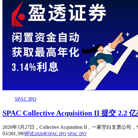
SPAC IPO
SPAC Collective Acquisition 
2026年3月27日，Collective Acquisition 
03/28
1,390
评论
2026年SPAC IPO
SPAC IPO