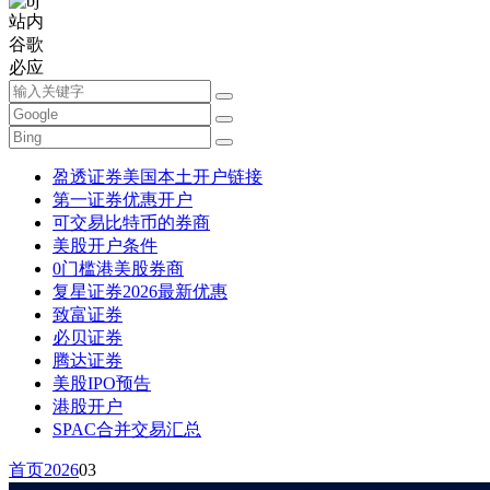
站内
谷歌
必应
盈透证券美国本土开户链接
第一证券优惠开户
可交易比特币的券商
美股开户条件
0门槛港美股券商
复星证券2026最新优惠
致富证券
必贝证券
腾达证券
美股IPO预告
港股开户
SPAC合并交易汇总
首页
2026
03