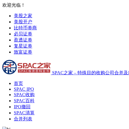
欢迎光临！
美股之家
美股开户
比特币券商
必贝证券
盈透证券
复星证券
致富证券
SPAC之家 – 特殊目的收购公司合并及
首页
SPAC IPO
SPAC收购
SPAC百科
IPO撤回
SPAC清算
合并列表