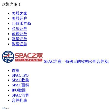
欢迎光临！
美股之家
美股开户
比特币券商
必贝证券
盈透证券
复星证券
致富证券
SPAC之家 – 特殊目的收购公司合并及
首页
SPAC IPO
SPAC收购
SPAC百科
IPO撤回
SPAC清算
合并列表