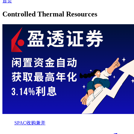
首页
Controlled Thermal Resources
SPAC收购兼并