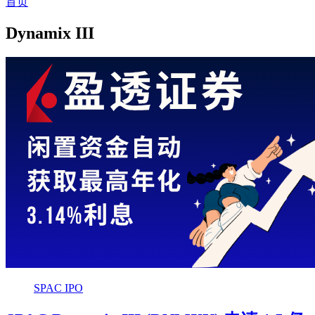
首页
Dynamix III
SPAC IPO