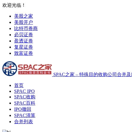
欢迎光临！
美股之家
美股开户
比特币券商
必贝证券
盈透证券
复星证券
致富证券
SPAC之家 – 特殊目的收购公司合并及
首页
SPAC IPO
SPAC收购
SPAC百科
IPO撤回
SPAC清算
合并列表