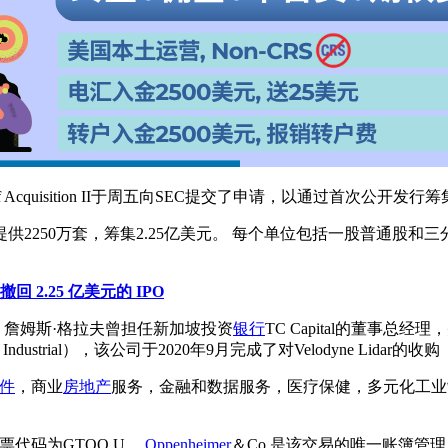
af Acquisition II于周五向SEC提交了申请，以通过首次公开发行
250万套，筹集2.25亿美元。 每个单位包括一股普通股和三分
 II 撤回 2.25 亿美元的 IPO
导，詹姆斯·格拉夫曾担任新加坡投资
银行
TC Capital的董事总经理
ndustrial），该公司于2020年9月完成了对Velodyne Lidar
件
，商业
房地产
服务，金融和数据服务，医疗保健，多元化工业
，股票代码为GTOO.U。
Oppenheimer
＆Co.是该交易的唯一账簿管