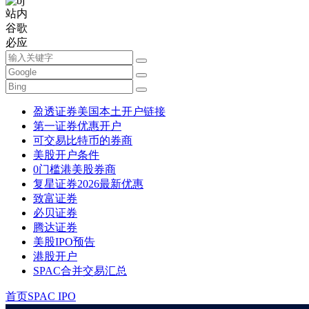
站内
谷歌
必应
盈透证券美国本土开户链接
第一证券优惠开户
可交易比特币的券商
美股开户条件
0门槛港美股券商
复星证券2026最新优惠
致富证券
必贝证券
腾达证券
美股IPO预告
港股开户
SPAC合并交易汇总
首页
SPAC IPO