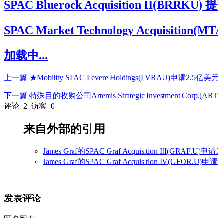
SPAC Bluerock Acquisition II(BR
SPAC Market Technology Acqu
加载中...
上一篇
★Mobility SPAC Levere Holdings(LVRAU)申请2.5亿美
下一篇
特殊目的收购公司Artemis Strategic Investment Corp
评论
2
访客
0
来自外部的引用
James Graf的SPAC Graf Acquisition III(
James Graf的SPAC Graf Acquisition IV(
发表评论