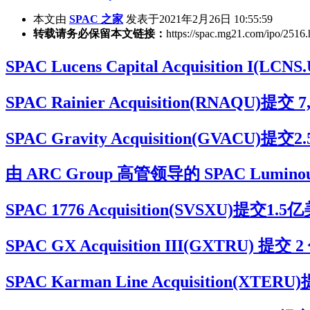
本文由
SPAC 之家
发表于2021年2月26日 10:55:59
转载请务必保留本文链接：
https://spac.mg21.com/ipo/2516.
SPAC Lucens Capital Acquisiti
SPAC Rainier Acquisition(RNAQ
SPAC Gravity Acquisition(G
由 ARC Group 高管领导的 SPAC Luminou
SPAC 1776 Acquisition(SVSXU
SPAC GX Acquisition III(GXTRU
SPAC Karman Line Acquisitio