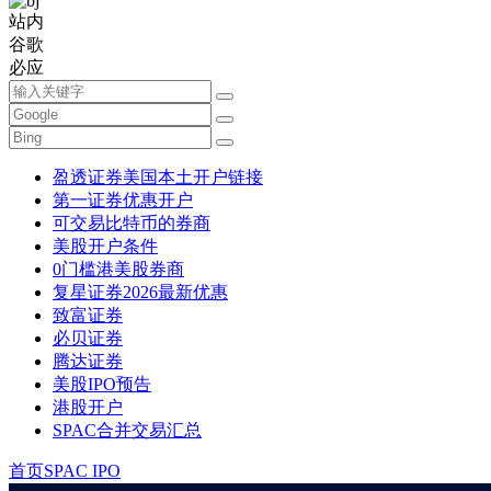
站内
谷歌
必应
盈透证券美国本土开户链接
第一证券优惠开户
可交易比特币的券商
美股开户条件
0门槛港美股券商
复星证券2026最新优惠
致富证券
必贝证券
腾达证券
美股IPO预告
港股开户
SPAC合并交易汇总
首页
SPAC IPO