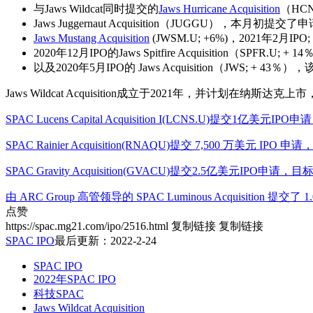
与Jaws Wildcat同时提交的
Jaws Hurricane Acquisition
（HC
Jaws Juggernaut Acquisition（JUGGU），本月
Jaws Mustang Acquisition
(JWSM.U; +6%)，2021年2月IPO;
2020年12月IPO的Jaws Spitfire Acquisition（SPFR.U; + 14
以及2020年5月IPO的 Jaws Acquisition（JWS; + 43
Jaws Wildcat Acquisition成立于2021年，并计划
SPAC Lucens Capital Acquisition I(LCNS.U)提交1亿美
SPAC Rainier Acquisition(RNAQU)提交 7,500 万美元 I
SPAC Gravity Acquisition(GVACU)提交2.5亿美元IP
由 ARC Group 高管领导的 SPAC Luminous Acquisition 提交了
点赞
https://spac.mg21.com/ipo/2516.html
复制链接
复制链接
SPAC IPO
最后更新：2022-2-24
SPAC IPO
2022年SPAC IPO
科技SPAC
Jaws Wildcat Acquisition