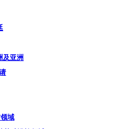
廷
欧洲及亚洲
申请
国防领域