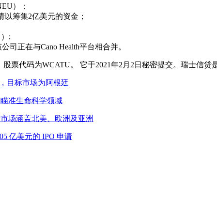
NEU）；
初提交了申请以筹集2亿美元的资金；
％）;
％），该公司正在与Cano Health平台相合并。
在纳斯达克上市，股票代码为WCATU。 它于2021年2月2日秘密提交。
元IPO申请，目标市场为阿根廷
PO 申请，瞄准生命科学领域
O申请，目标市场涵盖北美、欧洲及亚洲
 1.05 亿美元的 IPO 申请