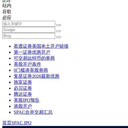
站内
谷歌
必应
盈透证券美国本土开户链接
第一证券优惠开户
可交易比特币的券商
美股开户条件
0门槛港美股券商
复星证券2026最新优惠
致富证券
必贝证券
腾达证券
美股IPO预告
港股开户
SPAC合并交易汇总
首页
SPAC IPO