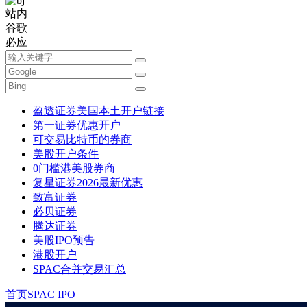
站内
谷歌
必应
盈透证券美国本土开户链接
第一证券优惠开户
可交易比特币的券商
美股开户条件
0门槛港美股券商
复星证券2026最新优惠
致富证券
必贝证券
腾达证券
美股IPO预告
港股开户
SPAC合并交易汇总
首页
SPAC IPO