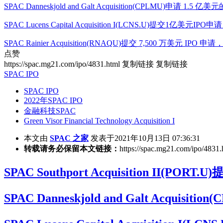
SPAC Danneskjold and Galt Acquisition(CPLMU)申请
SPAC Lucens Capital Acquisition I(LCNS.U)提交1亿美
SPAC Rainier Acquisition(RNAQU)提交 7,500 万美元 I
点赞
https://spac.mg21.com/ipo/4831.html
复制链接
复制链接
SPAC IPO
SPAC IPO
2022年SPAC IPO
金融科技SPAC
Green Visor Financial Technology Acquisition I
本文由
SPAC 之家
发表于2021年10月13日 07:36:31
转载请务必保留本文链接：
https://spac.mg21.com/ipo/4831.
SPAC Southport Acquisition II(
SPAC Danneskjold and Galt Acq