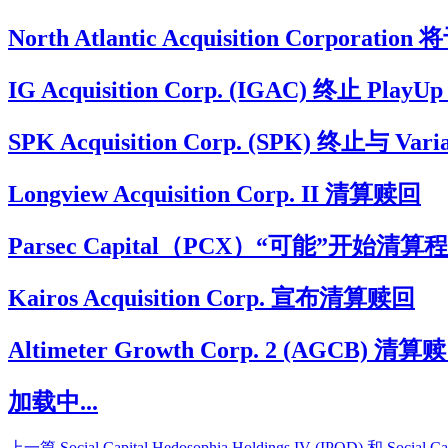
North Atlantic Acquisition Corporatio
IG Acquisition Corp. (IGAC) 终止 
SPK Acquisition Corp. (SPK) 终止与 
Longview Acquisition Corp. II 清算赎回
Parsec Capital（PCX）“可能”开始清算
Kairos Acquisition Corp. 宣布清算赎回
Altimeter Growth Corp. 2 (AGCB) 
加载中...
上一篇
Social Capital Hedosophia Holdings IV (IPOD) 和 Social