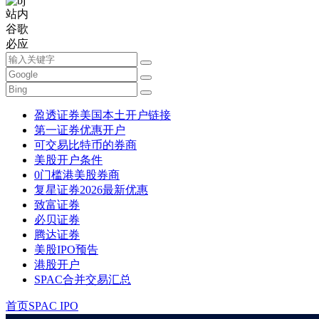
站内
谷歌
必应
盈透证券美国本土开户链接
第一证券优惠开户
可交易比特币的券商
美股开户条件
0门槛港美股券商
复星证券2026最新优惠
致富证券
必贝证券
腾达证券
美股IPO预告
港股开户
SPAC合并交易汇总
首页
SPAC IPO