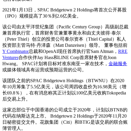
2021年1月13日，SPAC Bridgetown 2 Holdings将首次公开募股
（IPO）规模提高了30％到2.6亿美金。
该公司由太平洋世纪集团（Pacific Century Group）高级副总裁
兼首席执行官，首席财务官兼董事黄永和由丈夫彼得·泰尔
（Peter Thiel）创立的投资公司泰尔资本（Thiel Capital）私人
投资部主管马特·丹泽森（Matt Danzeisen）领导。 董事包括前
Y Combinator
总裁和OpenAI现任首席执行官Sam Altman，
RRE
Ventures
合作伙伴Jay Hass和LINE Corp首席财务官在Joon
Hwang。 SPAC计划将目标对准东南亚一家在技术，
金融服务
或媒体领域具有运营或预期运营的公司。
该团队之前的SPAC Bridgetown Holdings（BTWNU）在2020
年10月筹集了5.5亿美元，该公司周四收盘价为16.98美元（增
长69.8％），在有消息称其正计划以100亿美元收购Tokopedia
后交易上升。
这家总部位于中国香港的公司成立于2020年，计划以BTNB的
代码在纳斯达克上市。 Bridgetown 2 Holdings于2020年11月20
日秘密提交文件。花旗集团（Citi）和BTIG是该交易的联合账
簿管理人。