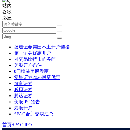
站内
谷歌
必应
盈透证券美国本土开户链接
第一证券优惠开户
可交易比特币的券商
美股开户条件
0门槛港美股券商
复星证券2026最新优惠
致富证券
必贝证券
腾达证券
美股IPO预告
港股开户
SPAC合并交易汇总
首页
SPAC IPO