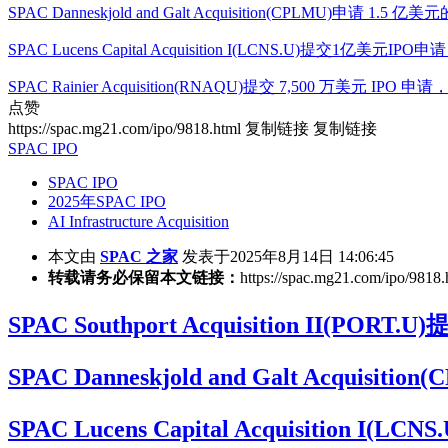
SPAC Danneskjold and Galt Acquisition(CPLMU)申请
SPAC Lucens Capital Acquisition I(LCNS.U)提交1亿美
SPAC Rainier Acquisition(RNAQU)提交 7,500 万美元 I
点赞
https://spac.mg21.com/ipo/9818.html
复制链接
复制链接
SPAC IPO
SPAC IPO
2025年SPAC IPO
AI Infrastructure Acquisition
本文由
SPAC 之家
发表于2025年8月14日 14:06:45
转载请务必保留本文链接：
https://spac.mg21.com/ipo/9818.
SPAC Southport Acquisition II(
SPAC Danneskjold and Galt Acq
SPAC Lucens Capital Acquisiti