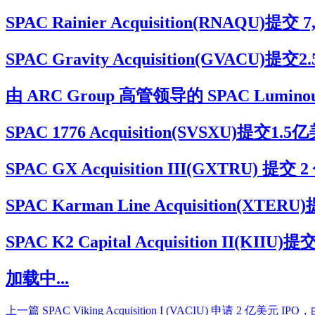
SPAC Rainier Acquisition(RNAQ
SPAC Gravity Acquisition(G
由 ARC Group 高管领导的 SPAC Luminou
SPAC 1776 Acquisition(SVSXU
SPAC GX Acquisition III(GXTRU
SPAC Karman Line Acquisitio
SPAC K2 Capital Acquisition I
加载中...
上一篇
SPAC Viking Acquisition I (VACIU) 申请 2 亿美元