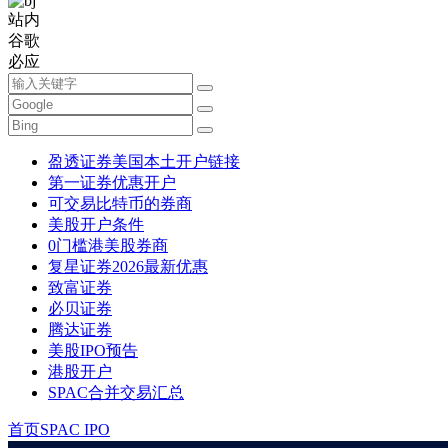
站内
谷歌
必应
盈透证券美国本土开户链接
第一证券优惠开户
可交易比特币的券商
美股开户条件
0门槛港美股券商
复星证券2026最新优惠
致富证券
必贝证券
腾达证券
美股IPO预告
港股开户
SPAC合并交易汇总
首页
SPAC IPO