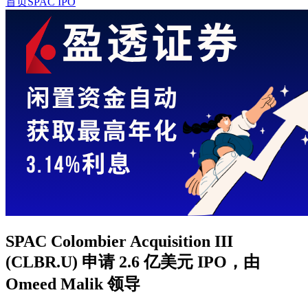
首页
SPAC IPO
SPAC Colombier Acquisition III
(CLBR.U) 申请 2.6 亿美元 IPO，由
Omeed Malik 领导