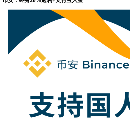
币安：终身20%返利+支付宝入金