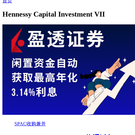
首页
Hennessy Capital Investment VII
SPAC收购兼并