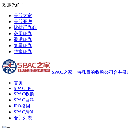
欢迎光临！
美股之家
美股开户
比特币券商
必贝证券
盈透证券
复星证券
致富证券
SPAC之家 – 特殊目的收购公司合并及
首页
SPAC IPO
SPAC收购
SPAC百科
IPO撤回
SPAC清算
合并列表