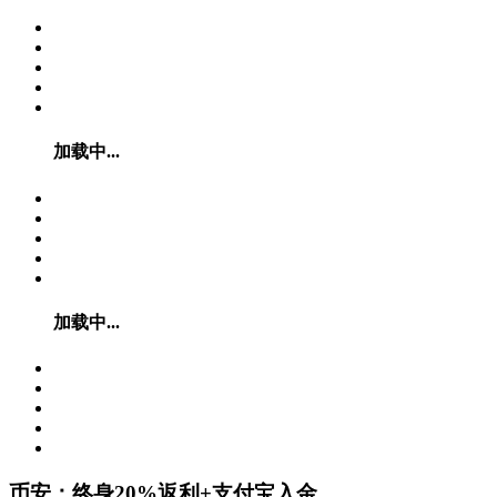
加载中...
加载中...
币安：终身20%返利+支付宝入金