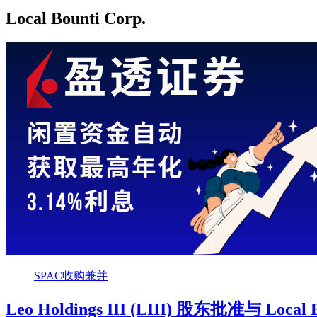
Local Bounti Corp.
SPAC收购兼并
Leo Holdings III (LIII) 股东批准与 Lo