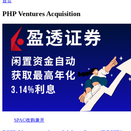
首页
PHP Ventures Acquisition
SPAC收购兼并