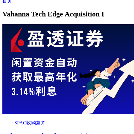
首页
Vahanna Tech Edge Acquisition I
SPAC收购兼并