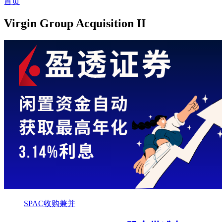
首页
Virgin Group Acquisition II
SPAC收购兼并