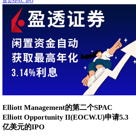
首页
SPAC IPO
Elliott Management的第二个SPAC
Elliott Opportunity II(EOCW.U)申请5.3
亿美元的IPO