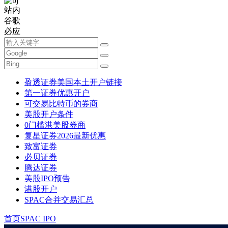
站内
谷歌
必应
盈透证券美国本土开户链接
第一证券优惠开户
可交易比特币的券商
美股开户条件
0门槛港美股券商
复星证券2026最新优惠
致富证券
必贝证券
腾达证券
美股IPO预告
港股开户
SPAC合并交易汇总
首页
SPAC IPO