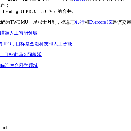
月上市；
 Lending（LPRO; + 301％）的合并。
市，股票代码为TWCMU。摩根士丹利，德意志
银行
和
Evercore ISI
是该交
PO 申请，瞄准人工智能领域
 1.5 亿美元的 IPO，目标是金融科技和人工智能
元IPO申请，目标市场为阿根廷
PO 申请，瞄准生命科学领域
html