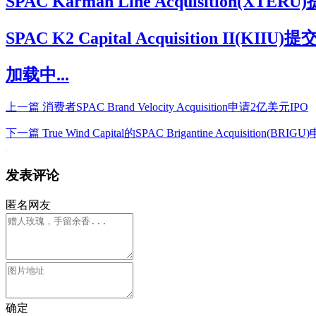
SPAC Karman Line Acquisitio
SPAC K2 Capital Acquisition I
加载中...
上一篇
消费者SPAC Brand Velocity Acquisition申请2亿美元IPO
下一篇
True Wind Capital的SPAC Brigantine Acquisition(BR
发表评论
匿名网友
确定