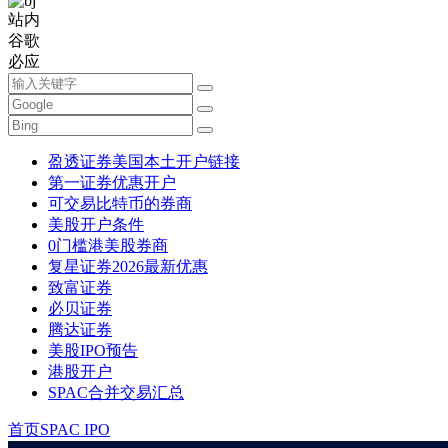
站内
谷歌
必应
盈透证券美国本土开户链接
第一证券优惠开户
可交易比特币的券商
美股开户条件
0门槛港美股券商
复星证券2026最新优惠
致富证券
必贝证券
腾达证券
美股IPO预告
港股开户
SPAC合并交易汇总
首页
SPAC IPO