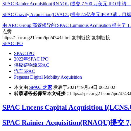
SPAC Rainier Acquisition(RNAQU)提交 7,500 万美元 I
SPAC Gravity Acquisition(GVACU)提交2.5亿美元IP
由 ARC Group 高管领导的 SPAC Luminous Acquisition 提交了
点赞
https://spac.mg21.com/ipo/4743.html
复制链接
复制链接
SPAC IPO
SPAC IPO
2022年SPAC IPO
供应链物流SPAC
汽车SPAC
Pegasus Digital Mobility Acquisition
本文由
SPAC 之家
发表于2021年9月29日 06:23:02
转载请务必保留本文链接：
https://spac.mg21.com/ipo/4743.
SPAC Lucens Capital Acquisiti
SPAC Rainier Acquisition(RNAQ