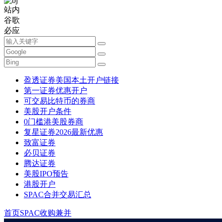
站内
谷歌
必应
盈透证券美国本土开户链接
第一证券优惠开户
可交易比特币的券商
美股开户条件
0门槛港美股券商
复星证券2026最新优惠
致富证券
必贝证券
腾达证券
美股IPO预告
港股开户
SPAC合并交易汇总
首页
SPAC收购兼并