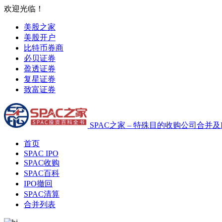
欢迎光临！
美股之家
美股开户
比特币券商
必贝证券
盈透证券
复星证券
致富证券
SPAC之家 – 特殊目的收购公司合并及
首页
SPAC IPO
SPAC收购
SPAC百科
IPO撤回
SPAC清算
合并列表