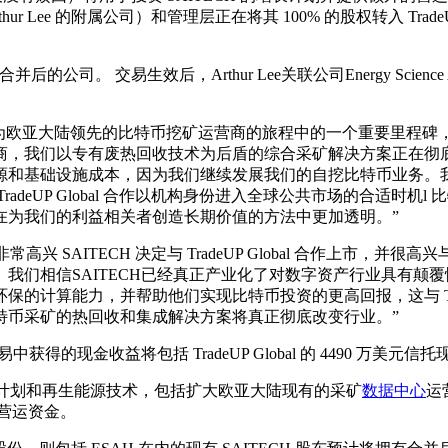
ur Lee 的附属公司）和管理层正在将其 100% 的股权转入 Trad
。 交易生效后，Arthur Lee关联公司Energy Science Artist 
。
：“这是我们成为欧亚大陆领先的比特币挖矿运营商的旅程中的一个重
商，我们以专有废热回收技术为后盾的综合采矿解决方案正在彻
源和基础设施成本，因为我们继续发展我们的自挖比特币业务。
deUP Global 合作以机构身份进入全球公共市场的合适时机
在为我们的利益相关者创造长期价值的方法中更加透明。”
非常高兴 SAITECH 决定与 TradeUP Global 合作上市
我们相信SAITECH已经真正产业化了对数字资产行业具有颠
能力，并帮助他们实现比特币投资的更高回报，这与 TradeUP G
特币采矿的热回收和集成解决方案将真正彻底改变行业。”
易中获得的现金收益将包括 TradeUP Global 的 4490 万美
的增长计划和再生能源技术，包括扩大欧亚大陆现有的采矿
数据中心
运
营运资金。