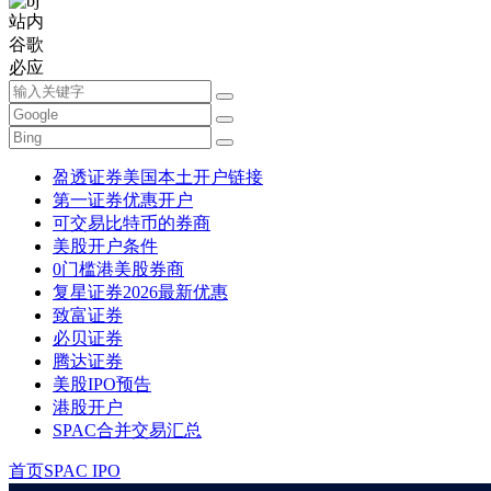
站内
谷歌
必应
盈透证券美国本土开户链接
第一证券优惠开户
可交易比特币的券商
美股开户条件
0门槛港美股券商
复星证券2026最新优惠
致富证券
必贝证券
腾达证券
美股IPO预告
港股开户
SPAC合并交易汇总
首页
SPAC IPO