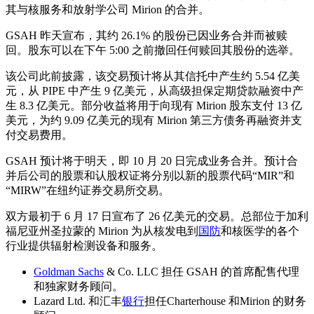
其与核服务和放射学公司 Mirion 的合并。
GSAH 昨天宣布，其约 26.1% 的股份已因业务合并而被赎
回。股东可以在下午 5:00 之前撤回任何赎回其股份的选举。
该公司此前披露，该交易预计将从其信托中产生约 5.54 亿美
元，从 PIPE 中产生 9 亿美元，从高级担保定期贷款融资中产
生 8.3 亿美元。部分收益将用于向现有 Mirion 股东支付 13 亿
美元，为约 9.09 亿美元的现有 Mirion 第三方债务再融资并支
付交易费用。
GSAH 预计将于明天，即 10 月 20 日完成业务合并。预计合
并后公司的股票和认股权证将分别以新的股票代码“MIR”和
“MIRW”在纽约证券交易所交易。
双方最初于 6 月 17 日宣布了 26 亿美元的交易。总部位于加利
福尼亚州圣拉蒙的 Mirion 为从核发电到
国防
和核医学的各个
行业提供辐射检测设备和服务。
Goldman Sachs
& Co. LLC 担任 GSAH 的首席配售代理
和独家财务顾问。
Lazard Ltd. 和汇丰
银行
担任Charterhouse 和Mirion 的财务