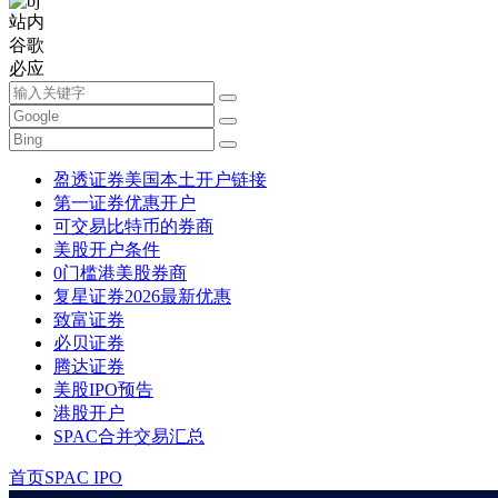
站内
谷歌
必应
盈透证券美国本土开户链接
第一证券优惠开户
可交易比特币的券商
美股开户条件
0门槛港美股券商
复星证券2026最新优惠
致富证券
必贝证券
腾达证券
美股IPO预告
港股开户
SPAC合并交易汇总
首页
SPAC IPO