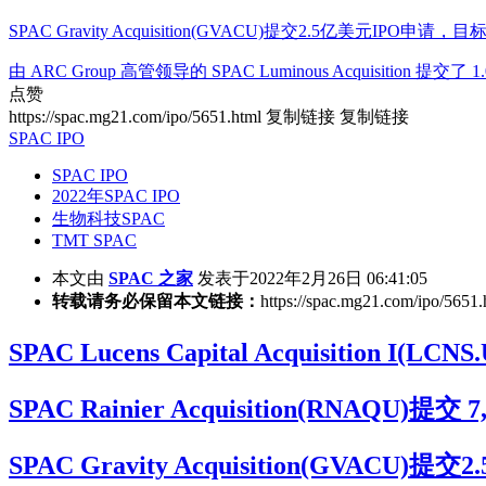
SPAC Gravity Acquisition(GVACU)提交2.5亿美元IP
由 ARC Group 高管领导的 SPAC Luminous Acquisition 提交了
点赞
https://spac.mg21.com/ipo/5651.html
复制链接
复制链接
SPAC IPO
SPAC IPO
2022年SPAC IPO
生物科技SPAC
TMT SPAC
本文由
SPAC 之家
发表于2022年2月26日 06:41:05
转载请务必保留本文链接：
https://spac.mg21.com/ipo/5651.
SPAC Lucens Capital Acquisiti
SPAC Rainier Acquisition(RNAQ
SPAC Gravity Acquisition(G