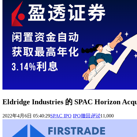
Eldridge Industries 的 SPAC Horizon A
2022年4月6日 05:40:29
SPAC IPO
IPO撤回
评论
11,000