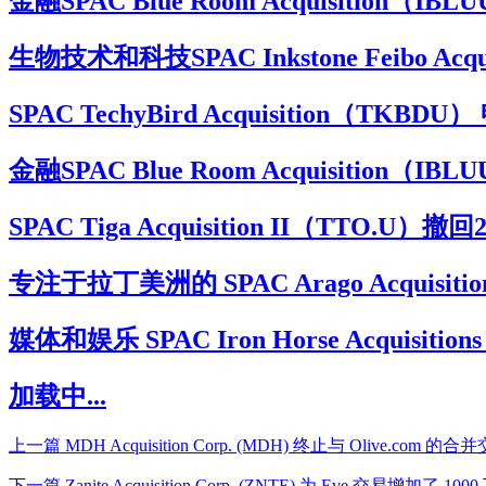
金融SPAC Blue Room Acquisition（I
生物技术和科技SPAC Inkstone Feibo Acq
SPAC TechyBird Acquisition（T
金融SPAC Blue Room Acquisition（I
SPAC Tiga Acquisition II（TTO.U）
专注于拉丁美洲的 SPAC Arago Acquisiti
媒体和娱乐 SPAC Iron Horse Acquisit
加载中...
上一篇
MDH Acquisition Corp. (MDH) 终止与 Olive.com 的合
下一篇
Zanite Acquisition Corp. (ZNTE) 为 Eve 交易增加了 10