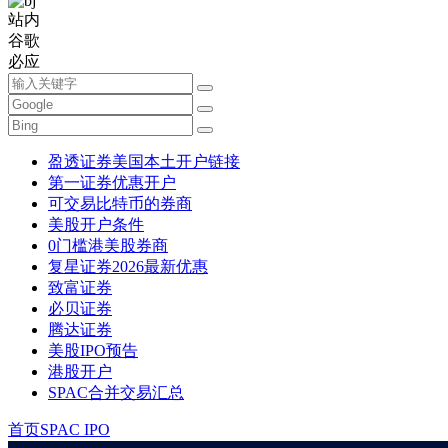
站内
谷歌
必应
盈透证券美国本土开户链接
第一证券优惠开户
可交易比特币的券商
美股开户条件
0门槛港美股券商
复星证券2026最新优惠
致富证券
必贝证券
腾达证券
美股IPO预告
港股开户
SPAC合并交易汇总
首页
SPAC IPO