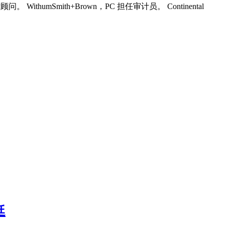
问。 WithumSmith+Brown，PC 担任审计员。 Continental
廷