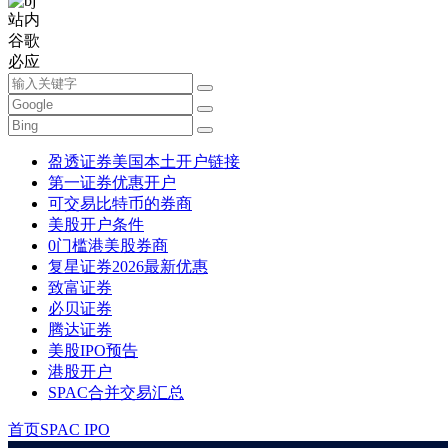
站内
谷歌
必应
盈透证券美国本土开户链接
第一证券优惠开户
可交易比特币的券商
美股开户条件
0门槛港美股券商
复星证券2026最新优惠
致富证券
必贝证券
腾达证券
美股IPO预告
港股开户
SPAC合并交易汇总
首页
SPAC IPO