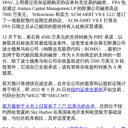
SPAC 上周通过添加远期购买协议来补充交易的融资。 FPA 包
括通过 Atalaya Capital Management LP 的附属公司融资高达
7000 万美元。 Yellowstone 和卖方 ACM ARRT VII E LLC 签订
了一项股权预付远期交易协议。 ACM ARRT VII E 打算在
FPA 日期之后从已赎回的股份持有人处购买普通股。
12 月下旬，黄石将 4500 万美元的支持转换为 PIPE 承诺，以
换取其目标放弃其最低现金条件。这笔资金来自黄石附属公司
波士顿奥马哈公司（纳斯达克股票代码：BOMN），最初计
划用于取代赎回股东的融资，作为 8 月份商定的支持的一部
分。除了波士顿奥马哈公司在收盘前进行的 5500 万美元 B 轮
投资外，它现在已全面承诺，该投资将在收盘时转换为 A 类
股票。
双方预计将很快完成交易，合并后公司的股票和认股权证预计
将于明天，即 2022 年 1 月 26 日在
纽约证券交易所
开始交易，
代码分别为“SHGC”和“SHGCWS”。
双方最初于 8 月 2 日宣布了 7.77 亿美元的合并
。总部位于纽
约西哈里森的 Sky Harbor 在美国各地开发和租赁航空基础设
施，与社区机库相比，其舒适度更高。