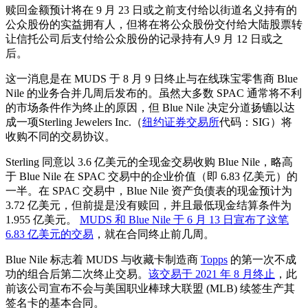
赎回金额预计将在 9 月 23 日或之前支付给以街道名义持有的
公众股份的实益拥有人，但将在将公众股份交付给大陆股票转
让信托公司后支付给公众股份的记录持有人9 月 12 日或之
后。
这一消息是在 MUDS 于 8 月 9 日终止与在线珠宝零售商 Blue
Nile 的业务合并几周后发布的。虽然大多数 SPAC 通常将不利
的市场条件作为终止的原因，但 Blue Nile 决定分道扬镳以达
成一项Sterling Jewelers Inc.（
纽约证券交易所
代码：SIG）将
收购不同的交易协议。
Sterling 同意以 3.6 亿美元的全现金交易收购 Blue Nile，略高
于 Blue Nile 在 SPAC 交易中的企业价值（即 6.83 亿美元）的
一半。在 SPAC 交易中，Blue Nile 资产负债表的现金预计为
3.72 亿美元，但前提是没有赎回，并且最低现金结算条件为
1.955 亿美元。
MUDS 和 Blue Nile 于 6 月 13 日宣布了这笔
6.83 亿美元的交易
，就在合同终止前几周。
Blue Nile 标志着 MUDS 与收藏卡制造商
Topps
的第一次不成
功的组合后第二次终止交易。
该交易于 2021 年 8 月终止
，此
前该公司宣布不会与美国职业棒球大联盟 (MLB) 续签生产其
签名卡的基本合同。