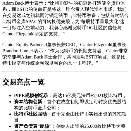
Adam Back博士表示：“比特币诞生的初衷是打造健全货币体
系，而BSTR的使命正是将这一理念带入现代资本市场。我们
在交易达成之初就同时锁定法币与比特币融资，包括首次结合
比特币金库SPAC的可转换优先股，为‘每股持币量最大化’这
一目标注入空前动力。我衷心感谢比特币OG社区的信任与
Cantor Fitzgerald坚定的支持。”
Cantor Equity Partners I董事长兼CEO、Cantor Fitzgerald董事长
Brandon Lutnick表示：“作为比特币的长期支持者，Cantor非常
荣幸能与Adam Back博士合作，共同启动BSTR项目。这是比
特币经济与传统金融深度融合的又一里程碑。”
交易亮点一览
PIPE规模创纪录
：高达15亿美元法币+5,021枚比特币；
资本结构创新
：首个在成立初期即设定可转换优先股结
构的比特币金库公司；
比特币社区驱动
：首个完全由比特币实物出资的PIPE项
目；
资产负债表“硬核”
：创始人出资的25,000枚比特币为项