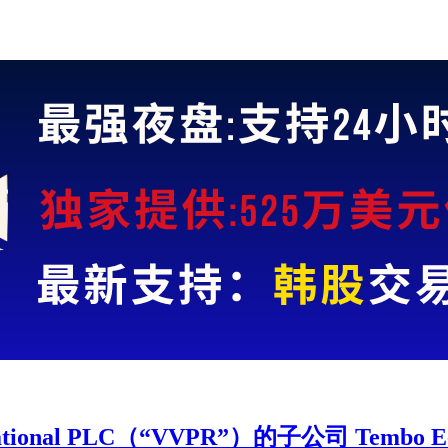
rnational PLC（“VVPR”）的子公司 Te