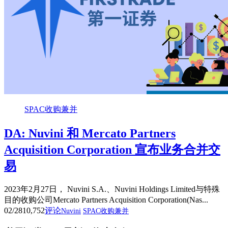
SPAC收购兼并
DA: Nuvini 和 Mercato Partners
Acquisition Corporation 宣布业务合并交
易
2023年2月27日， Nuvini S.A.、Nuvini Holdings Limited与特殊
目的收购公司Mercato Partners Acquisition Corporation(Nas...
02/28
10,752
评论
Nuvini
SPAC收购兼并