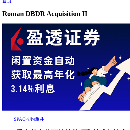
首页
Roman DBDR Acquisition II
SPAC收购兼并