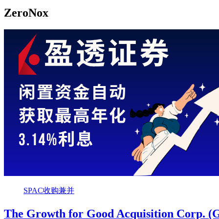
ZeroNox
SPAC收购兼并
The Growth for Good Acquisition C