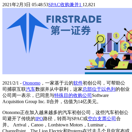
2021年2月3日 05:48:53
SPAC收购兼并
1
12,821
2021/2/1 -
Otonomo
，一家基于云的
软件
初创公司，可帮助公
司捕获互联
汽车
数据并从中获利，这家
总部位于以色列
的创业
公司周一表示，已同意与
特殊目的收购公司
Software
Acquisition Group Inc. II合并，估值为14亿美元。
Otonomo正在加入越来越多的汽车初创公司，这些汽车初创公
司避开了传统的
IPO
路径，转而与SPAC或
空白支票公司
合
并。 Arrival，Canoo，Lordstown Motors，Luminar，
ChargePoint，The Lion Electric和Proterra在过去几个月中宣布或