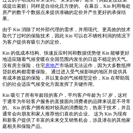
或提出索赔）同样是自动化且方便的。 在幕后，Kin 利用每处
房产的数千个数据点来提供准确的定价并产生更好的承保结
果。
由于 Kin 消除了对外部代理的需求，并用现代、更高效的技术
取代了过时的保险技术，因此 Kin 可以在不牺牲利润的情况下
为客户提供有吸引力的定价。
Kin 的低成本结构、快速反应时间和数据优势使 Kin 能够更好
地适应随着气候变暖在全国范围内发生的日益不稳定的天气。
没有房主保险，住宅
房地产
市场就无法运作，因为大多数抵押
贷款机构都需要保险。 通过进入受气候影响的地区并提供具
有成本效益的保险，并以复杂的气候模型定价，Kin 在帮助我
们的社会适应气候变化方面发挥了关键作用。
Kin 吸引了所有年龄段的客户，平均客户年龄为 57 岁，这对
于通常为年轻客户服务的直接面向消费者的品牌来说是不寻常
的。 Kin 的客户拥有相对较高的消费能力，热衷于技术，并且
通常会向朋友和家人推荐他们喜欢的企业。 这为 Kin 为现有
和新客户提供了丰富的未来交叉销售机会，涉及潜在的其他家
庭相关和保险产品。