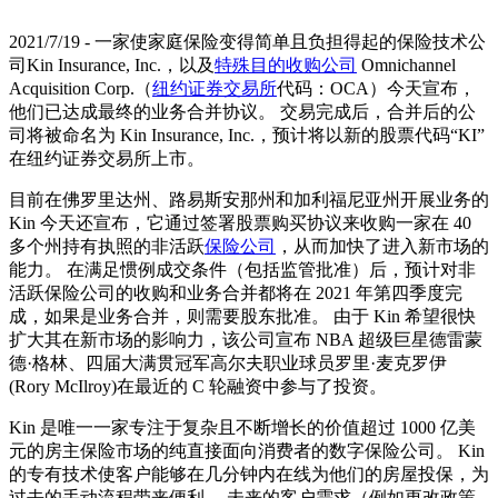
2021/7/19 - 一家使家庭保险变得简单且负担得起的保险技术公
司Kin Insurance, Inc.，以及
特殊目的收购公司
Omnichannel
Acquisition Corp.（
纽约证券交易所
代码：OCA）今天宣布，
他们已达成最终的业务合并协议。 交易完成后，合并后的公
司将被命名为 Kin Insurance, Inc.，预计将以新的股票代码“KI”
在纽约证券交易所上市。
目前在佛罗里达州、路易斯安那州和加利福尼亚州开展业务的
Kin 今天还宣布，它通过签署股票购买协议来收购一家在 40
多个州持有执照的非活跃
保险公司
，从而加快了进入新市场的
能力。 在满足惯例成交条件（包括监管批准）后，预计对非
活跃保险公司的收购和业务合并都将在 2021 年第四季度完
成，如果是业务合并，则需要股东批准。 由于 Kin 希望很快
扩大其在新市场的影响力，该公司宣布 NBA 超级巨星德雷蒙
德·格林、四届大满贯冠军高尔夫职业球员罗里·麦克罗伊
(Rory McIlroy)在最近的 C 轮融资中参与了投资。
Kin 是唯一一家专注于复杂且不断增长的价值超过 1000 亿美
元的房主保险市场的纯直接面向消费者的数字保险公司。 Kin
的专有技术使客户能够在几分钟内在线为他们的房屋投保，为
过去的手动流程带来便利。 未来的客户需求（例如更改政策