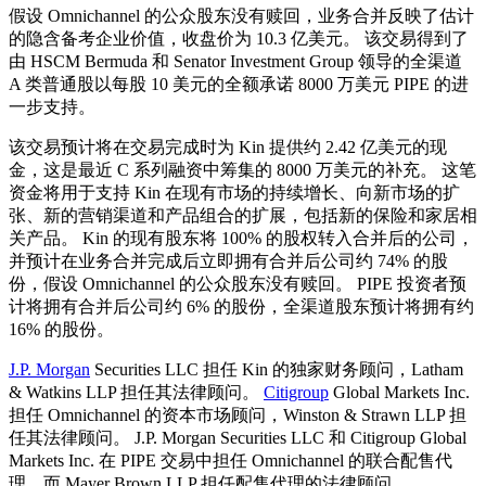
假设 Omnichannel 的公众股东没有赎回，业务合并反映了估计
的隐含备考企业价值，收盘价为 10.3 亿美元。 该交易得到了
由 HSCM Bermuda 和 Senator Investment Group 领导的全渠道
A 类普通股以每股 10 美元的全额承诺 8000 万美元 PIPE 的进
一步支持。
该交易预计将在交易完成时为 Kin 提供约 2.42 亿美元的现
金，这是最近 C 系列融资中筹集的 8000 万美元的补充。 这笔
资金将用于支持 Kin 在现有市场的持续增长、向新市场的扩
张、新的营销渠道和产品组合的扩展，包括新的保险和家居相
关产品。 Kin 的现有股东将 100% 的股权转入合并后的公司，
并预计在业务合并完成后立即拥有合并后公司约 74% 的股
份，假设 Omnichannel 的公众股东没有赎回。 PIPE 投资者预
计将拥有合并后公司约 6% 的股份，全渠道股东预计将拥有约
16% 的股份。
J.P. Morgan
Securities LLC 担任 Kin 的独家财务顾问，Latham
& Watkins LLP 担任其法律顾问。
Citigroup
Global Markets Inc.
担任 Omnichannel 的资本市场顾问，Winston & Strawn LLP 担
任其法律顾问。 J.P. Morgan Securities LLC 和 Citigroup Global
Markets Inc. 在 PIPE 交易中担任 Omnichannel 的联合配售代
理，而 Mayer Brown LLP 担任配售代理的法律顾问。