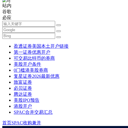
站内
谷歌
必应
盈透证券美国本土开户链接
第一证券优惠开户
可交易比特币的券商
美股开户条件
0门槛港美股券商
复星证券2026最新优惠
致富证券
必贝证券
腾达证券
美股IPO预告
港股开户
SPAC合并交易汇总
首页
SPAC收购兼并