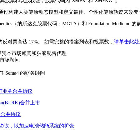
其股票和认股权证，股票代码为“SMFR”和“SMFRW”。
致力于通过构建人类健康动态模型和定义最佳、个性化健康轨迹来
ics（纳斯达克股票代码：MGTA）和 Foundation Medicine 的前首席
。
些措施的反对票高达 17%。 如需完整的提案列表和投票数，
请单击此处
顾问、首席资本市场顾问和独家配售代理
的资本市场顾问
C 担任 Sema4 的财务顾问
Inc. 签订业务合并协议
tion(BLRK)合并上市
最终业务合并协议
 宣布达成业务合并协议，以加速电池储能系统的扩张