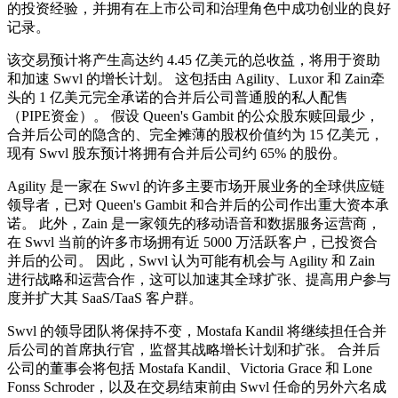
的投资经验，并拥有在上市公司和治理角色中成功创业的良好
记录。
该交易预计将产生高达约 4.45 亿美元的总收益，将用于资助
和加速 Swvl 的增长计划。 这包括由 Agility、Luxor 和 Zain牵
头的 1 亿美元完全承诺的合并后公司普通股的私人配售
（PIPE资金）。 假设 Queen's Gambit 的公众股东赎回最少，
合并后公司的隐含的、完全摊薄的股权价值约为 15 亿美元，
现有 Swvl 股东预计将拥有合并后公司约 65% 的股份。
Agility 是一家在 Swvl 的许多主要市场开展业务的全球供应链
领导者，已对 Queen's Gambit 和合并后的公司作出重大资本承
诺。 此外，Zain 是一家领先的移动语音和数据服务运营商，
在 Swvl 当前的许多市场拥有近 5000 万活跃客户，已投资合
并后的公司。 因此，Swvl 认为可能有机会与 Agility 和 Zain
进行战略和运营合作，这可以加速其全球扩张、提高用户参与
度并扩大其 SaaS/TaaS 客户群。
Swvl 的领导团队将保持不变，Mostafa Kandil 将继续担任合并
后公司的首席执行官，监督其战略增长计划和扩张。 合并后
公司的董事会将包括 Mostafa Kandil、Victoria Grace 和 Lone
Fonss Schroder，以及在交易结束前由 Swvl 任命的另外六名成