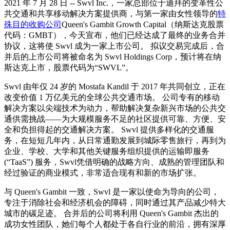
2021 年 7 月 28 日 -- Swvl Inc.，一家总部位于迪拜的变革性公
共交通和共享移动解决方案提供商，与第一家由女性领导的
特
殊目的收购公司
Queen's Gambit Growth Capital（纳斯达克股票
代码：GMBT），今天宣布，他们已经达成了最终的业务合并
协议，这将使 Swvl 成为一家上市公司。 拟议交易完成后，合
并后的上市公司将被命名为 Swvl Holdings Corp，预计将在纳
斯达克上市，股票代码为“SWVL”。
Swvl 由年仅 24 岁的 Mostafa Kandil 于 2017 年共同创立，正在
改变价值 1 万亿美元的全球公共交通市场。 公司专有的移动
解决方案以尖端技术为动力，帮助解决复杂新兴市场的公共交
通供需挑战——为大规模服务不足的社区提供可靠、方便、安
全和负担得起的交通解决方案。 Swvl 提供多样化的交通服
务，在短短几年内，从日常通勤发展到城际零售旅行，再到为
企业、学校、大学和其他关键服务组织提供的运输即服务
(“TaaS”) 服务，Swvl凭借明确的战略方向、成熟的管理团队和
经过验证的商业模式，非常适合现有和新的市场扩张。
与 Queen's Gambit 一致，Swvl 是一家以使命为导向的公司，
专注于消除社会和经济机会的障碍，同时通过其产品减少特大
城市的碳足迹。 合并后的公司将利用 Queen's Gambit 杰出的
成功女性团队，她们每个人都处于各自行业的前沿，拥有深厚