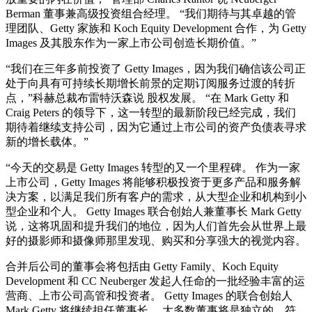
Berman 董事兼高级投资组合经理。 “我们期待与其卓越的管
理团队、Getty 家族和 Koch Equity Development 合作，为 Getty
Images 及其股东作为一家上市公司创造长期价值。”
“我们在三年多前投资了 Getty Images，因为我们确信该公司正
处于向具有可持续长期增长前景的定期订阅服务过渡的转折
点，”科赫总裁布雷特沃森说 股权发展。 “在 Mark Getty 和
Craig Peters 的领导下，这一转型的最新阶段已经完成，我们
期待着继续支持公司，因为它通过上市公司的资产负债表寻求
新的增长载体。”
“今天的交易是 Getty Images 转型的又一个里程碑。 作为一家
上市公司，Getty Images 将能够积极投资于更多产品和服务解
决方案，以满足我们所有客户的需求，从大型企业和机构到小
型企业和个人。 Getty Images 联合创始人兼董事长 Mark Getty
说，这将巩固和提升我们的地位，因为人们首先会从世界上最
好的摄影师和摄像师那里发现、购买和分享强大的视觉内容。
合并后公司的董事会将包括由 Getty Family、Koch Equity
Development 和 CC Neuberger 发起人任命的一批经验丰富的运
营商、上市公司高管和投资者。 Getty Images 的联合创始人
Mark Getty 将继续担任董事长。 大多数董事将是独立的，符