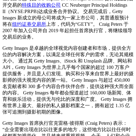
开交易的
特殊目的收购公司
CC Neuberger Principal Holdings
II（NYSE:PRPB)达成业务合并协议。 交易完成后，Getty
Images 新成立的母公司将成为一家上市公司，其普通股预计
将在
纽约证券交易所
上市，代码为“GETY”。 Craig Peters 于
2007 年加入公司并自 2019 年起担任首席执行官，将继续领导
交易后的业务。
Getty Images 是卓越的全球视觉内容创建者和市场，提供全方
位的内容解决方案，以满足全球任何客户的需求，无论其规模
大小。 通过其 Getty Images、iStock 和 Unsplash 品牌、网站和
API，Getty Images 为世界上几乎每个国家的超过 100 万客户
提供服务，并且是人们发现、购买和分享来自世界上最好的摄
影师的强大视觉内容的第一站。 Getty Images 与超过 450,000
名贡献者和 300 多个内容合作伙伴合作，提供这种强大而全面
的内容。 Getty Images 每年都会报道超过 160,000 场新闻、体
育和娱乐活动，提供无与伦比的深度和广度。 Getty Images 拥
有世界上最大、最好的私人摄影档案之一，拥有超过 1.35 亿
张可追溯到摄影初期的图像。
Getty Images 首席执行官克雷格·彼得斯 (Craig Peters) 表示：
“企业需要出现在比以往更多的地方，这些地方比以往任何时
候都更加视觉化，并且越来越重视视频。 今天，人们和企业