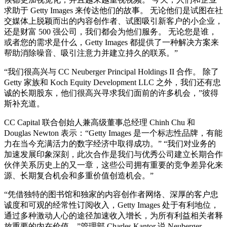
求助于 Getty Images 来传达他们的故事。 无论他们是试图在社
交媒体上脱颖而出的内容创作者、试图吸引新客户的小企业，
还是财富 500 强公司，我们都会为他们服务。 无论您是谁，
或者您的需求是什么，Getty Images 都提供了一种解决方案来
帮助消除噪音、吸引注意力并建立持久的联系。”
“我们很高兴与 CC Neuberger Principal Holdings II 合作。 除了
Getty 家族和 Koch Equity Development LLC 之外，我们还有忠
诚的长期股东，他们很高兴寻求我们面前的许多机会，”彼得
斯补充道。
CC Capital 联合创始人兼高级董事总经理 Chinh Chu 和
Douglas Newton 表示：“Getty Images 是一个标志性品牌，有能
力在当今充满活力的数字经济中取得成功。” “我们对业务的
加速发展印象深刻，此次合作是我们与优秀公司建立长期合作
伙伴关系历史上的又一章，这些公司拥有重要的竞争差异化来
源、长期复合机会和多重价值创造机会。”
“凭借独特的图书馆和独家的内容创作者网络、深厚的客户忠
诚度和可观的经常性订阅收入，Getty Images 处于有利地位，
通过多种激动人心的途径加速收入增长，为所有利益相关者释
放重要的内在价值，”管理部 Charles Kantor 说 Neuberger