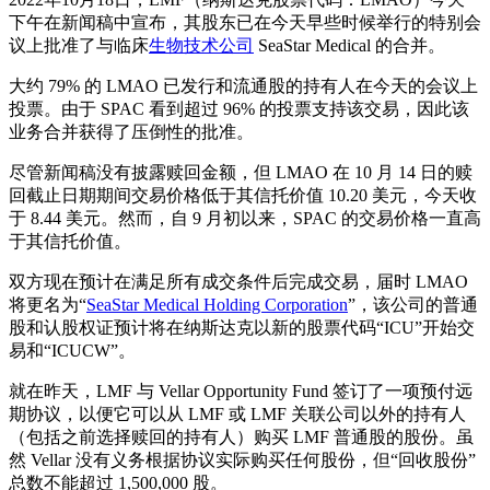
下午在新闻稿中宣布，其股东已在今天早些时候举行的特别会
议上批准了与临床
生物技术公司
SeaStar Medical 的合并。
大约 79% 的 LMAO 已发行和流通股的持有人在今天的会议上
投票。由于 SPAC 看到超过 96% 的投票支持该交易，因此该
业务合并获得了压倒性的批准。
尽管新闻稿没有披露赎回金额，但 LMAO 在 10 月 14 日的赎
回截止日期期间交易价格低于其信托价值 10.20 美元，今天收
于 8.44 美元。然而，自 9 月初以来，SPAC 的交易价格一直高
于其信托价值。
双方现在预计在满足所有成交条件后完成交易，届时 LMAO
将更名为“
SeaStar Medical Holding Corporation
”，该公司的普通
股和认股权证预计将在纳斯达克以新的股票代码“ICU”开始交
易和“ICUCW”。
就在昨天，LMF 与 Vellar Opportunity Fund 签订了一项预付远
期协议，以便它可以从 LMF 或 LMF 关联公司以外的持有人
（包括之前选择赎回的持有人）购买 LMF 普通股的股份。虽
然 Vellar 没有义务根据协议实际购买任何股份，但“回收股份”
总数不能超过 1,500,000 股。