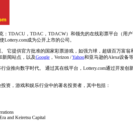
Corp.（纳斯达克：TDACU，TDAC，TDACW）和领先的在线彩票平台（用
Lottery.com成为公开上市的公司。
玩彩票。 它提供官方批准的国家彩票游戏，如强力球，超级百万富翁和允许
和新闻站点，以及
Google
，Verizon /
Yahoo
和亚马逊的Alexa设
将行业推向数字时代。 通过其在线平台，Lottery.com通过开发创
以及风险投资，游戏和娱乐行业中的著名投资者，其中包括：
erations
ra and Keiretsu Capital