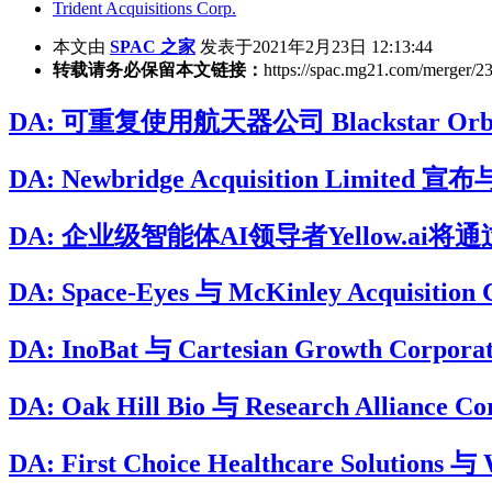
Trident Acquisitions Corp.
本文由
SPAC 之家
发表于2021年2月23日 12:13:44
转载请务必保留本文链接：
https://spac.mg21.com/merger/2
DA: 可重复使用航天器公司 Blackstar Orbit
DA: Newbridge Acquisition Limited
DA: 企业级智能体AI领导者Yellow.ai将通过与B
DA: Space-Eyes 与 McKinley Acqui
DA: InoBat 与 Cartesian Growt
DA: Oak Hill Bio 与 Research Allian
DA: First Choice Healthcare Soluti