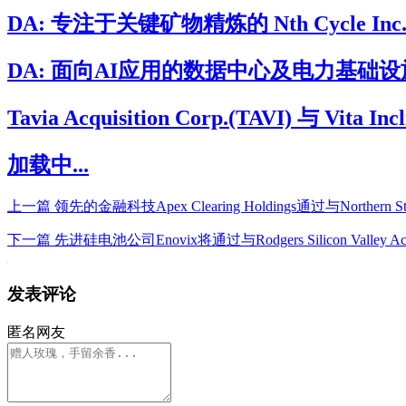
DA: 专注于关键矿物精炼的 Nth Cycle Inc. 将
DA: 面向AI应用的数据中心及电力基础设施开发与运
Tavia Acquisition Corp.(TAVI) 与 Vita
加载中...
上一篇
领先的金融科技Apex Clearing Holdings通过与Northern S
下一篇
先进硅电池公司Enovix将通过与Rodgers Silicon Valley 
发表评论
匿名网友