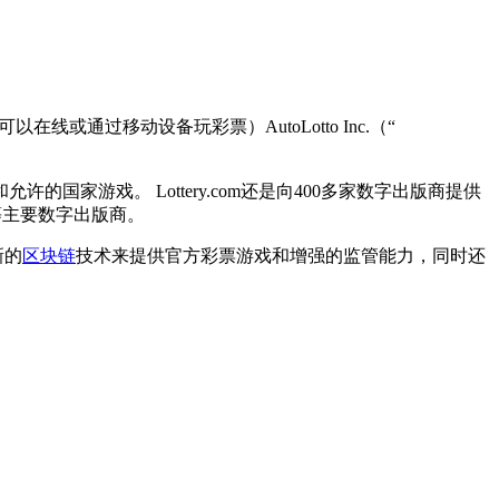
户可以在线或通过移动设备玩彩票）AutoLotto Inc.（“
的国家游戏。 Lottery.com还是向400多家数字出版商提供
备等主要数字出版商。
新的
区块链
技术来提供官方彩票游戏和增强的监管能力，同时还