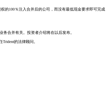
东将其股权的100％注入合并后的公司，而没有最低现金要求即可完成
与拟议业务合并有关。投资者介绍将在以后发布。
Trident的法律顾问。