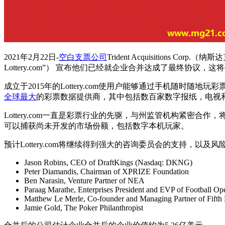
2021年2月22日-
空白支票公司
Trident Acquisitions 
Lottery.com”） 宣布他们已经就企业合并达成了最终协议，这将使
成立于2015年的Lottery.com使用户能够通过手机随时随地
全球最大
的彩票数据提供商，其中包括数百家数字报纸，电视
Lottery.com一直是彩票行业的先驱，与州监管机构紧密合作，
可以捕获尚未开发的市场份额，包括数字本机玩家。
预计Lottery.com将继续得到强大的咨询委员会的支持，
Jason Robins, CEO of DraftKings (Nasdaq: DKNG)
Peter Diamandis, Chairman of XPRIZE Foundation
Ben Narasin, Venture Partner of NEA
Paraag Marathe, Enterprises President and EVP of Football Op
Matthew Le Merle, Co-founder and Managing Partner of Fifth E
Jamie Gold, The Poker Philanthropist