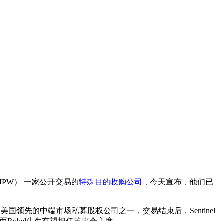
MPW） 一家公开交易的
特殊目的收购公司
，今天宣布，他们已
.L.C.控制，后者是美国领先的中端市场私募股权公司之一，交易结束后，Sentinel
司，而Rubel先生有望担任董事会主席。