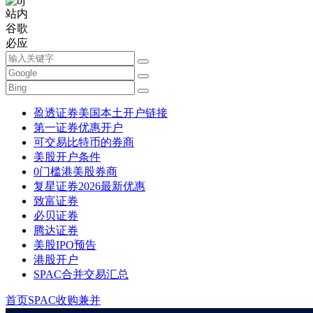
站内
谷歌
必应
盈透证券美国本土开户链接
第一证券优惠开户
可交易比特币的券商
美股开户条件
0门槛港美股券商
复星证券2026最新优惠
致富证券
必贝证券
腾达证券
美股IPO预告
港股开户
SPAC合并交易汇总
首页
SPAC收购兼并