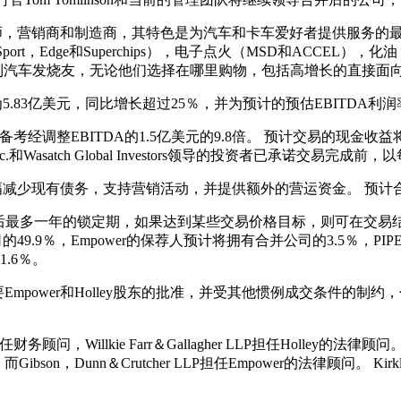
设计师，营销商和制造商，其特色是为汽车和卡车爱好者提供服务的最
rt，Edge和Superchips），电子点火（MSD和ACCEL），化油（Ho
可以吸引到汽车发烧友，无论他们选择在哪里购物，包括高增长的直接
估计为5.83亿美元，同比增长超过25％，并为预计的预估EBITD
经调整EBITDA的1.5亿美元的9.8倍。 预计交易的现金收益将包括Emp
，Inc.和Wasatch Global Investors领导的投资者已承诺交易
大幅减少现有债务，支持营销活动，并提供额外的营运资金。 预计
后最多一年的锁定期，如果达到某些交易价格目标，则可在交易结束后
.9％，Empower的保荐人预计将拥有合并公司的3.5％，PIPE参与
.6％。
需要Empower和Holley股东的批准，并受其他惯例成交条件的
et担任财务顾问，Willkie Farr＆Gallagher LLP担任Holley的法律顾问
ibson，Dunn＆Crutcher LLP担任Empower的法律顾问。 Kirkland＆El