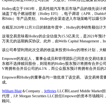
Holley成立于1903年，是高性能汽车售后市场产品的领先
涵盖了电子燃油喷射（Holley EFI），电子调谐（APR，DiabloSpo
和Stilo）等产品类别。 Holley的全渠道进入市场策略
在截至2020年12月31日的财政年度中，Holley的净销售额
这项交易意味着Holley的企业估值为15.5亿美元，是2021年预计备考
万美元的远期购买协议。此外，由Wells Capital Management
该公司希望利用此次交易的收益来投资Holley的增长计划，
Empower的发起人，董事会成员和管理团队已同意在交易结束
东都不选择赎回股份，则现有的Holley股东预计将拥有合并公司的49
V将拥有合并后公司的4.3％，而公众股东预计将拥有合并后的21
Empower和Holley的董事会均一致批准了该交易。 该交易将
成。
William Blair
＆Company，
Jefferies
LLC和Lazard Middle Mark
代理，J.P. Morgan Securities LLC担任Empower的资本市场顾问，而G
顾问。