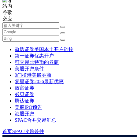
站内
谷歌
必应
盈透证券美国本土开户链接
第一证券优惠开户
可交易比特币的券商
美股开户条件
0门槛港美股券商
复星证券2026最新优惠
致富证券
必贝证券
腾达证券
美股IPO预告
港股开户
SPAC合并交易汇总
首页
SPAC收购兼并