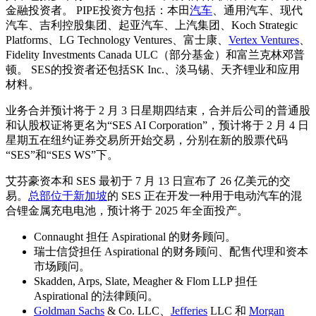
金融投资者。 PIPE投资方包括：本田
汽车
、通用汽车、现代
汽车、吉利控股集团、起亚汽车、上汽集团、Koch Strategic
Platforms、LG Technology Ventures、富士康、
Vertex Ventures
、
Fidelity Investments Canada ULC（部分基金）和富兰克林邓普
顿。 SES的投资者还包括SK Inc.、淡马锡、天齐锂业和应用
材料。
业务合并预计将于 2 月 3 日星期四结束，合并后公司的普通股
和认股权证将更名为“SES AI Corporation”，预计将于 2 月 4 日
星期五在纽约证券交易所开始交易，分别在新的股票代码
“SES”和“SES WS”下。
艾芬豪资本和 SES 最初于 7 月 13 日宣布了 26 亿美元的交
易。
总部位于新加坡
的 SES 正在开发一种用于电动汽车的混
合锂金属充电电池，预计将于 2025 年全面投产。
Connaught 担任 Aspirational 的财务顾问。
瑞士信贷担任 Aspirational 的财务顾问、配售代理和资本
市场顾问。
Skadden, Arps, Slate, Meagher & Flom LLP 担任
Aspirational 的法律顾问。
Goldman Sachs
& Co. LLC、
Jefferies
LLC 和
Morgan