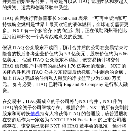
并完善初始业务合并，目标是可以从 ITAQ 管理团队和发起人
的投资、运营和创新经验中受益。
ITAQ 首席执行官兼董事长 Scott Crist 表示：“可再生柴油和可
持续航空燃料是世界上最受欢迎的液体燃料，全球迫切需要更
多。 NXT 有一个多管齐下的商业计划，正在俄勒冈州哥伦比
亚河沿岸开发一个具有战略意义的设施。”
假设 ITAQ 公众股东不赎回，预计合并后的公司在交易结束时
隐含的投后备考企业价值约为 5.3 亿美元，股权价值约为 6.66
亿美元。 假设 ITAQ 公众股东不赎回，该交易预计将交付
ITAQ 信托账户中持有的高达约 1.76 亿美元的现金。 NXT 的
关闭条件包括 ITAQ 公共股东赎回后信托账户中剩余的金额，
加上 ITAQ 完成的任何私人融资的净收益至少为 5000 万美
元。 如有必要，ITAQ 已聘请 England & Company 进行私人融
资。
在交易中，ITAQ新成立的子公司将与NXT合并，NXT作为
ITAQ的全资子公司继续存在。 根据合并，NXT 的所有交割前
股东和可转换
债券
持有人将获得 ITAQ 的普通股，该普通股将
在交割后作为一家名为 NXTCLEAN Fuels, Inc. 的上市公司继
续存在。该交易已获得 NXT 和 ITAQ 董事会的批准，预计将