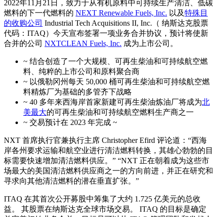
2022年11月21日，致力于从有机原料中可持续生产清洁、低碳
燃料的下一代燃料的
NEXT Renewable Fuels, Inc.
以及
特殊目
的收购公司
Industrial Tech Acquisitions II, Inc.（ 纳斯达克股票
代码：ITAQ）今天宣布签署一项业务合并协议，预计将使新
合并的公司
NXTCLEAN Fuels, Inc.
成为上市公司。
~ 结合创造了一个大规模、可再生柴油和可持续航空燃
料、纯粹的上市公司和原料聚合商
~ 以俄勒冈州每天 50,000 桶可再生柴油和可持续航空燃
料精炼厂为基础的多管齐下战略
~ 40 多年来西海岸首家新建可再生柴油炼油厂将成为
北
美最大
的可再生柴油和可持续航空燃料生产商之一
~ 交易预计在 2023 年完成 ~
NXT 首席执行官兼执行主席 Christopher Efird 评论道：“西海
岸各州要求运输和航空业进行清洁燃料转换，其雄心勃勃的目
标需要快速增加清洁燃料供应。” “NXT 正在朝着成为这些市
场最大的美国清洁燃料供应商之一的方向前进，并正在研究和
寻求向其他清洁燃料的潜在垂直扩张。”
ITAQ 在其首次公开募股中筹集了大约 1.725 亿美元的总收
益。 其股票在纳斯达克全球市场交易。 ITAQ 的目标是确定