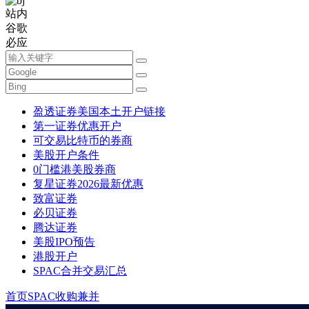
站内
谷歌
必应
盈透证券美国本土开户链接
第一证券优惠开户
可交易比特币的券商
美股开户条件
0门槛港美股券商
复星证券2026最新优惠
致富证券
必贝证券
腾达证券
美股IPO预告
港股开户
SPAC合并交易汇总
首页
SPAC收购兼并